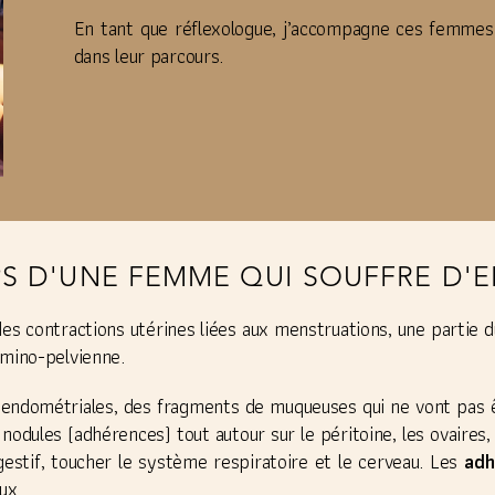
En tant que réflexologue, j’accompagne ces femmes 
dans leur parcours.
PS D'UNE FEMME QUI SOUFFRE D'
des contractions utérines liées aux menstruations, une partie 
omino-pelvienne.
 endométriales, des fragments de muqueuses qui ne vont pas 
nodules (adhérences) tout autour sur le péritoine, les ovaires, 
stif, toucher le système respiratoire et le cerveau. Les
adh
ux.