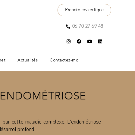
Prendre rdv en ligne
06 70 27 69 48
net
Actualités
Contactez-moi
 ENDOMÉTRIOSE
e par cette maladie complexe. L’endométriose
ésarroi profond.