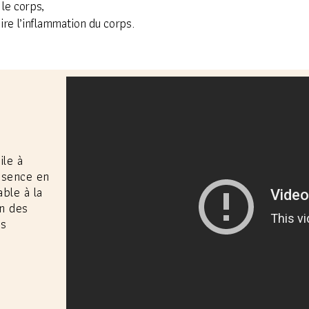
 le corps,
ire l’inflammation du corps.
ile à
ésence en
ble à la
un des
es