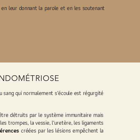
en leur donnant la parole et en les soutenant
ENDOMÉTRIOSE
du sang qui normalement s’écoule est régurgité
être détruits par le système immunitaire mais
les trompes, la vessie, l’uretère, les ligaments
érences
créées par les lésions empêchent la