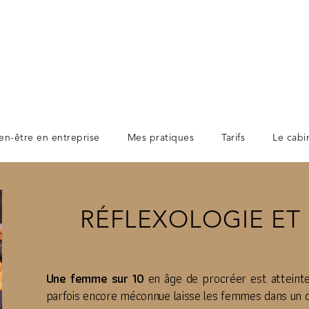
en-être en entreprise
Mes pratiques
Tarifs
Le cabi
RÉFLEXOLOGIE ET
Une femme sur 10
en âge de procréer est atteint
parfois encore méconnue laisse les femmes dans un d