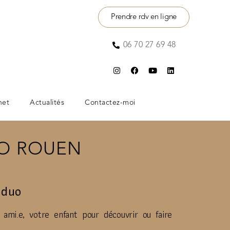
Prendre rdv en ligne
06 70 27 69 48
net
Actualités
Contactez-moi
UO ROUEN
 duo
ami.e, votre enfant pour découvrir ou faire