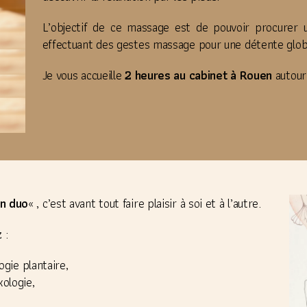
L’objectif de ce massage est de pouvoir procurer 
effectuant des gestes massage pour une détente glob
Je vous accueille
2 heures au cabinet à Rouen
autour
en duo
« , c’est avant tout faire plaisir à soi et à l’autre.
 :
gie plantaire,
ologie,​