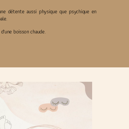
une détente aussi physique que psychique en
ale.
 d’une boisson chaude.