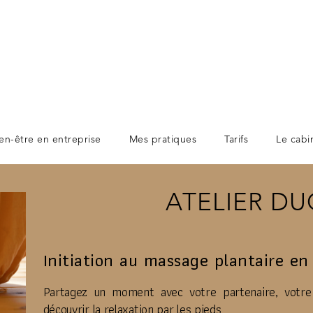
en-être en entreprise
Mes pratiques
Tarifs
Le cabi
ATELIER D
Initiation au massage plantaire en
Partagez un moment avec votre partenaire, votre 
découvrir la relaxation par les pieds.