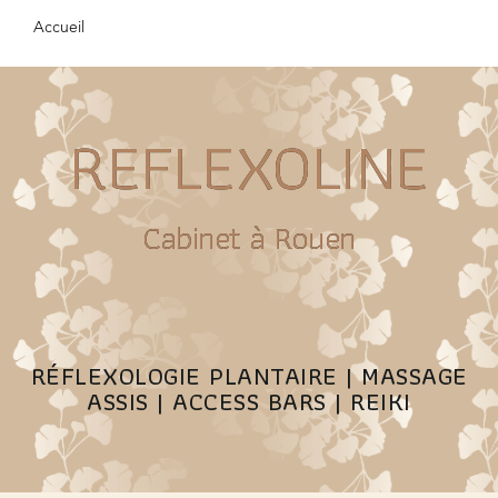
Accueil
REFLEXOLINE
Cabinet à Rouen
RÉFLEXOLOGIE PLANTAIRE | MASSAGE
ASSIS | ACCESS BARS | REIKI